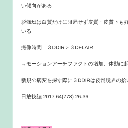
い傾向がある
脱髄班は白質だけに限局せず皮質・皮質下も
いる
撮像時間 ３
DDIR
＞３
DFLAIR
→
モーションアーチファクトの増加、体動に
新規の病変を探す際に３
DDIR
は皮髄境界の拾
日放技誌
.2017.64
(
778
)
.26-36.