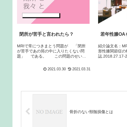
閉所が苦手と言われたら？
若年性膝OA
MRIで常につきまとう問題が 「閉所
紹介論文名：M
が苦手であの筒の中に入りたくない問
形性膝関節症の
題」 である。 この問題のせいで
誌.2018.27.17
必要な検査をうけられない”不利益”をこ
早期変形性膝関
うむる人は少ないながらもいる。 その
の診断への関心
2021.03.30
2021.03.31
ような不利益を少なくするために、我...
の治療目標は早期
骨折のない頸髄損傷とは