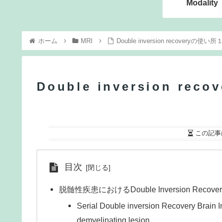
Modality
ホーム
MRI
Double inversion recoveryの使い所
Double inversion re
この記事
目次
脱髄性疾患におけるDouble Inversion Rec
Serial Double inversion Recovery Brain I
demyelinating lesion