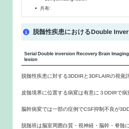
共有:
脱髄性疾患におけるDouble Inver
Serial Double inversion Recovery Brain Imaging:
lesion
脱髄性疾患に対する
3DDIR
と
3DFLAIR
の視覚
皮髄境界に位置する病変は有意に３
DDIR
で病
脳幹病変では一部の症例で
CSF
抑制不良が
3D
脱髄班は脳室周囲白質・視神経・脳幹・脊髄