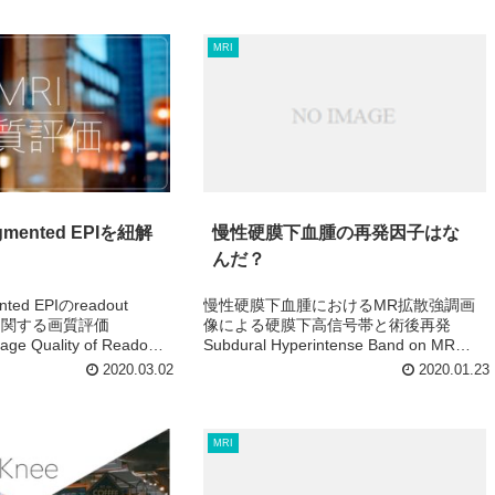
MRI
egmented EPIを紐解
慢性硬膜下血腫の再発因子はな
んだ？
nted EPIのreadout
慢性硬膜下血腫におけるMR拡散強調画
rierに関する画質評価
像による硬膜下高信号帯と術後再発
mage Quality of Readout
Subdural Hyperintense Band on MR
with Readout...
Diffusion-weighted Imaging and
2020.03.02
2020.01.23
Postoperative Recurr...
MRI