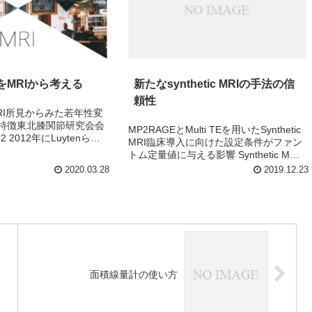
をMRIから考える
新たなsynthetic MRIの手法の信
頼性
RI所見からみた若年性変
特徴東北膝関節研究会会
MP2RAGEとMulti TEを用いたSynthetic
-22 2012年にLuytenらが
MRI臨床導入に向けた設定条件がファン
節症を定義してから、そ
トム定量値に与える影響 Synthetic MR
が高まっている。 膝OA
Imaging using MP2RAGE and Multi-
2020.03.28
2019.12.23
診断からの進行...
echo Sequence...
面積線量計の使い方