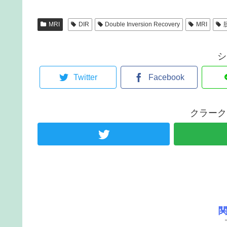
MRI
DIR
Double Inversion Recovery
MRI
シ
Twitter
Facebook
クラーク