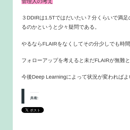
管理人の考え
３DDIRは1.5Tではだいたい７分くらいで
るのかというと少々疑問である。
やるならFLAIRをなくしてその分少しでも時
フォローアップを考えると未だFLAIRが無難
今後Deep Learningによって状況が変われ
共有: