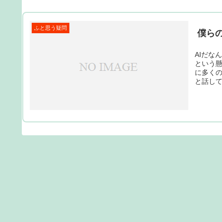
ふと思う疑問
僕ら
AIだな
という
に多くの
と話して