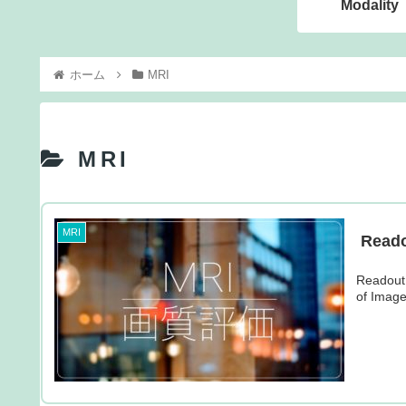
Modality
ホーム
MRI
MRI
MRI
Read
Readout
of Image