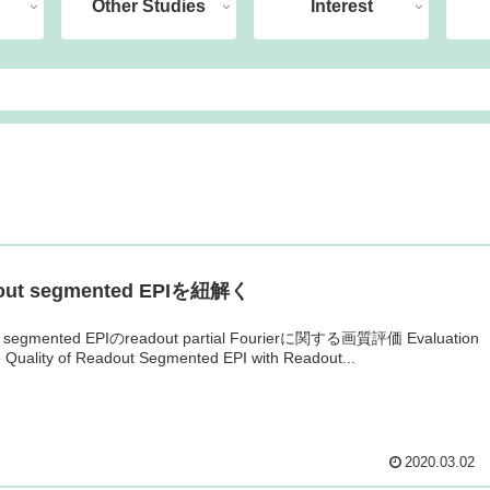
Other Studies
Interest
out segmented EPIを紐解く
 segmented EPIのreadout partial Fourierに関する画質評価 Evaluation
 Quality of Readout Segmented EPI with Readout...
2020.03.02