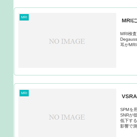
MRI
MR
MRI検
Degauss
耳がMRI
MRI
VSR
SPMを
SNRが
低下する
影響で測