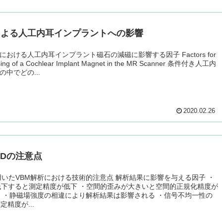
Iによる人工内耳インプラントへの影響
査における人工内耳インプラント磁石の減磁に影響する因子 Factors for
ing of a Cochlear Implant Magnet in the MR Scanner 条件付き人工内
の中でどの...
2020.02.26
ADの注意点
用いたVBM解析における技術的注意点 解析結果に影響を与える因子 ・
低下すると測定精度が低下 ・空間的歪みが大きいと空間的正規化精度が
 ・静磁場強度の相違により解析結果は影響される ・信号不均一性の
定精度が...