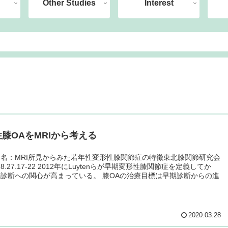
Other Studies
Interest
膝OAをMRIから考える
名：MRI所見からみた若年性変形性膝関節症の特徴東北膝関節研究会
18.27.17-22 2012年にLuytenらが早期変形性膝関節症を定義してか
診断への関心が高まっている。 膝OAの治療目標は早期診断からの進
2020.03.28