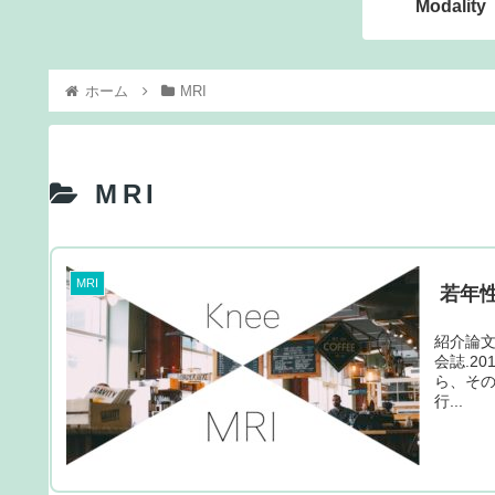
Modality
ホーム
MRI
MRI
MRI
若年性
紹介論文
会誌.20
ら、その
行...