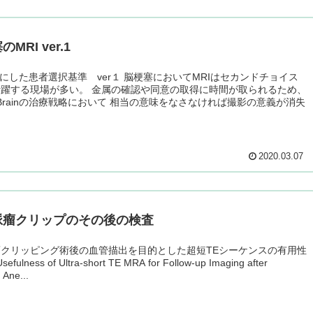
MRI ver.1
元にした患者選択基準 ver１ 脳梗塞においてMRIはセカンドチョイス
躍する現場が多い。 金属の確認や同意の取得に時間が取られるため、
 is Brainの治療戦略において 相当の意味をなさなければ撮影の意義が消失
2020.03.07
脈瘤クリップのその後の検査
クリッピング術後の血管描出を目的とした超短TEシーケンスの有用性
 Usefulness of Ultra-short TE MRA for Follow-up Imaging after
 Ane...