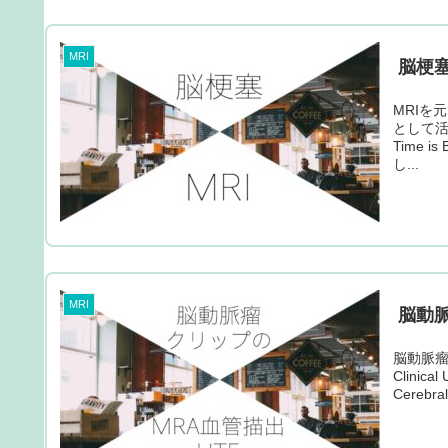
MRI
脳梗塞の
MRIを
として活
Time
し...
MRI
脳動
脳動脈瘤
Clinical
Cerebral