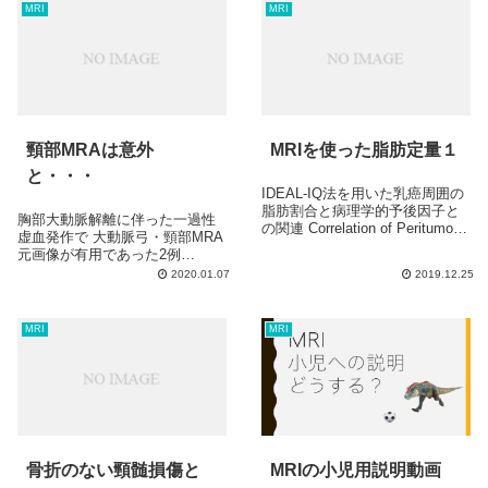
MRI
MRI
頸部MRAは意外
MRIを使った脂肪定量１
と・・・
IDEAL-IQ法を用いた乳癌周囲の
脂肪割合と病理学的予後因子と
胸部大動脈解離に伴った一過性
の関連 Correlation of Peritumoral
虚血発作で 大動脈弓・頸部MRA
Fat Content in Breast Carcinoma
元画像が有用であった2例
with Histologic Prognos...
Usefulness of source image
2020.01.07
2019.12.25
of aortic arch and neck MRA
in the di...
MRI
MRI
骨折のない頸髄損傷と
MRIの小児用説明動画