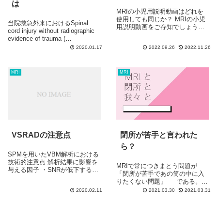
は
MRIの小児用説明動画はどれを
使用しても同じか？ MRIの小児
当院救急外来におけるSpinal
用説明動画をご存知でしょう
cord injury without radiographic
か？ いわゆるプレパレーション
evidence of trauma (
（子どもの発達に合わせた説明
SCIWORET )の検討 A study of
2020.01.17
2022.09.26
2022.11.26
や配慮を、治療や検査を受ける
emergency visits to our...
ときに行うことで、子どもの恐
怖心や不安を最小限にし、子ど
MRI
MRI
も...
VSRADの注意点
閉所が苦手と言われた
ら？
SPMを用いたVBM解析における
技術的注意点 解析結果に影響を
MRIで常につきまとう問題が
与える因子 ・SNRが低下すると
「閉所が苦手であの筒の中に入
測定精度が低下 ・空間的歪みが
りたくない問題」 である。
大きいと空間的正規化精度が低
この問題のせいで必要な検査
2020.02.11
2021.03.30
2021.03.31
下する ・静磁場強度の相違によ
をうけられない”不利益”をこうむ
り解析結果は影響される ・信号
る人は少ないながらもいる。 そ
不均一性の影響で測定精度が...
のような不利益を少なくするた