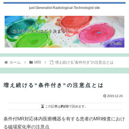
just Generalist-Radiological-Technologist site
ホーム
MRI
増え続ける”条件付き”の注意点とは
増え続ける”条件付き”の注意点とは
2019.12.24
この記事は
約2分
で読めます。
条件付
MR
対応体内医療機器を有する患者の
MRI
検査におけ
る磁場変化率の注意点