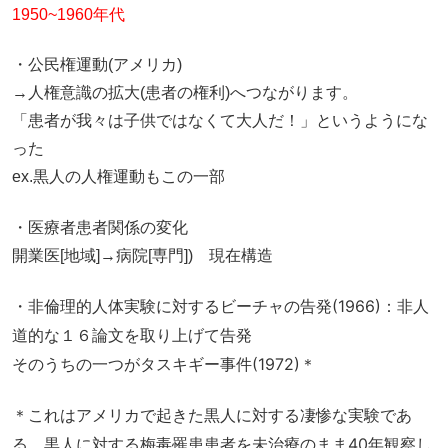
1950~1960年代
・公民権運動(アメリカ)
→人権意識の拡大(患者の権利)へつながります。
「患者が我々は子供ではなくて大人だ！」というようにな
った
ex.黒人の人権運動もこの一部
・医療者患者関係の変化
開業医[地域]→病院[専門]) 現在構造
・非倫理的人体実験に対するビーチャの告発(1966)：非人
道的な１６論文を取り上げて告発
そのうちの一つがタスキギー事件(1972)＊
＊これはアメリカで起きた黒人に対する凄惨な実験であ
る。黒人に対する梅毒罹患患者を未治療のまま40年観察し