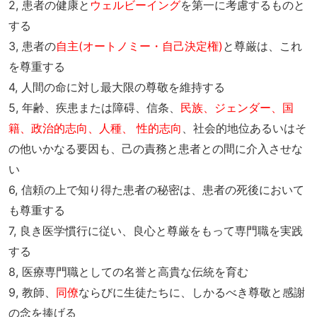
2, 患者の健康と
ウェルビーイング
を第一に考慮するものと
する
3, 患者の
自主(オートノミー・自己決定権)
と尊厳は、これ
を尊重する
4, 人間の命に対し最大限の尊敬を維持する
5, 年齢、疾患または障碍、信条、
民族、ジェンダー、国
籍、政治的志向、人種、 性的志向
、社会的地位あるいはそ
の他いかなる要因も、己の責務と患者との間に介入させな
い
6, 信頼の上で知り得た患者の秘密は、患者の死後において
も尊重する
7, 良き医学慣行に従い、良心と尊厳をもって専門職を実践
する
8, 医療専門職としての名誉と高貴な伝統を育む
9, 教師、
同僚
ならびに生徒たちに、しかるべき尊敬と感謝
の念を捧げる