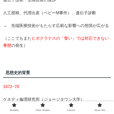
人工授精、代理出産（ベビーM事件）、遺伝子診断
→ 先端医療技術がもたらす広範な影響への危惧が広がる
（ここでもまた
ヒポクラテスの「誓い」では対応できない
事態
の発生）
思想史的背景
1972~78
ケネディ倫理研究所（ジョージタウン大学）
Modality
Other Studies
Interest
About Site
「生命倫理学百科事典」（第３版２００４）