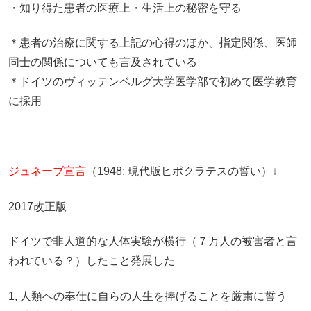
・知り得た患者の医療上・生活上の秘密を守る
＊患者の治療に関する上記の心得のほか、指定関係、医師
同士の関係についても言及されている
＊ドイツのヴィッテンベルグ大学医学部で初めて医学教育
に採用
ジュネーブ宣言
（1948: 現代版ヒポクラテスの誓い）↓
2017改正版
ドイツで非人道的な人体実験が横行（７万人の被害者と言
われている？）したこと発展した
人類への奉仕に自らの人生を捧げることを厳粛に誓う
1,