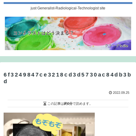
just Generalist-Radiological-Technologist site
6f3249847ce3218cd3d5730ac84db3b
d
2022.09.25
この記事は
約0分
で読めます。